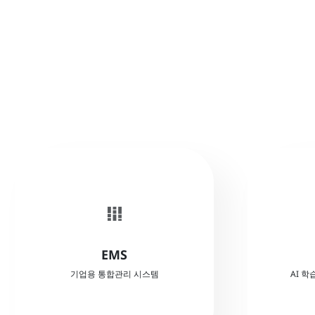
로컬AI로
full_stacked_bar_chart
실시간 모니터링
통합 대시보드(전광판)
EMS
DB직
기업용 통합관리 시스템
AI 
업