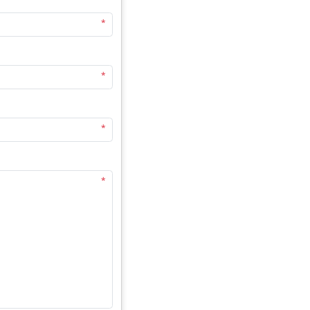
*
*
*
*