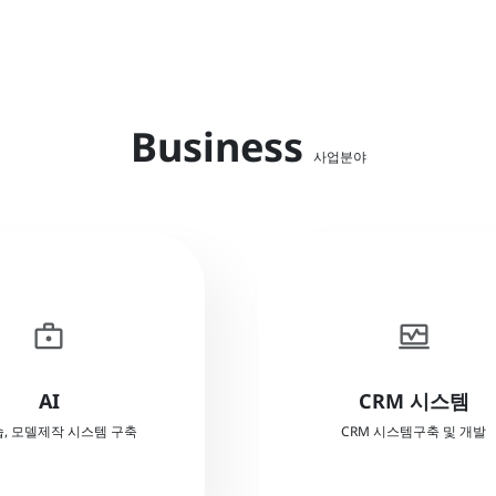
Business
사업분야
 데이터 노출 위험이 없음
enterprise
browse_activity
(No API)
사내 영업관리, 인력관리, 프로
사내 업무시스템과 연동
관리 시스템 구축 및 
AI
CRM 시스템
접 연결 통계기등 등 제공
학습, 모델제작 시스템 구축
CRM 시스템구축 및 개발
무지원 자동완성 시스템