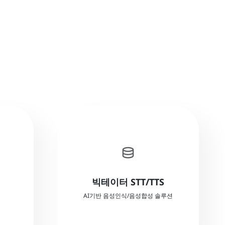
database
음성인식엔진 STT
젝트
관리
빅테이터 STT/TTS
딥러닝 기반 개인화 TTS
AI기반 음성인식/음성합성 솔루션