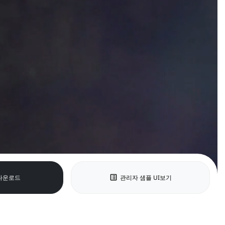
list_alt
다운로드
관리자 샘플 UI보기